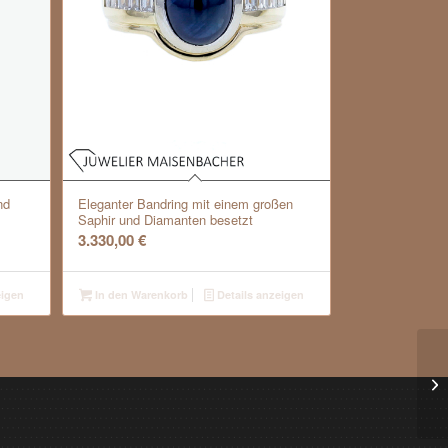
nd
Eleganter Bandring mit einem großen
Saphir und Diamanten besetzt
3.330,00
€
eigen
In den Warenkorb
Details anzeigen