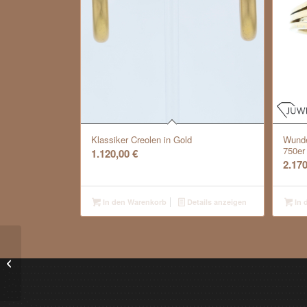
Klassiker Creolen in Gold
Wunde
750er
1.120,00
€
2.17
In den Warenkorb
Details anzeigen
In 
Tiffany & Co. Solitaire Verlobungsring
in 950/ Platin mit Brillant 0,77...