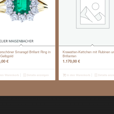
rschöner Smaragd Brillant Ring in
Krawatten-Kettchen mit Rubinen u
 Gelbgold
Brillanten
0,00
€
1.170,00
€
den Warenkorb
Details anzeigen
In den Warenkorb
Details anz