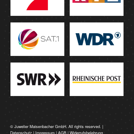
© Juwelier Maisenbacher GmbH. All rights reserved. |
Datenschutz
|
Impressum
|
AGB
|
Widerrufsbelehrung