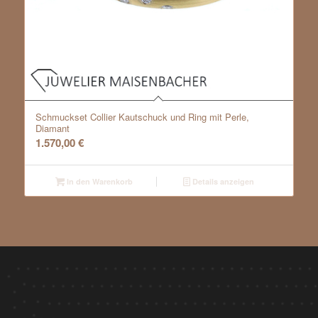
Schmuckset Collier Kautschuck und Ring mit Perle,
Diamant
1.570,00
€
In den Warenkorb
Details anzeigen