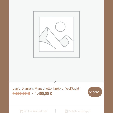
Lapis-Diamant-Manschettenknöpfe, Weißgold
Angebot!
Ursprünglicher
Aktueller
1.800,00
€
1.450,00
€
Preis
Preis
war:
ist:
1.800,00 €
1.450,00 €.
In den Warenkorb
Details anzeigen