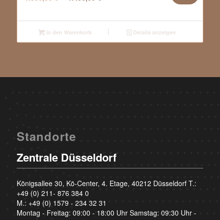
Preis
Preis
war:
ist:
1.800,00 €
1.450,00 €.
In den Warenkorb
Details anzeigen
Standorte
Zentrale Düsseldorf
Königsallee 30, Kö-Center, 4. Etage, 40212 Düsseldorf T.:
+49 (0) 211- 876 384 0
M.:
+49 (0) 1579 - 234 32 31
Montag - Freitag: 09:00 - 18:00 Uhr Samstag: 09:30 Uhr -