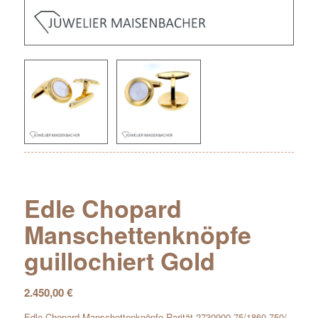
Edle Chopard
Manschettenknöpfe
guillochiert Gold
2.450,00
€
Edle Chopard Manschettenknöpfe Rarität 2730900 75/1860 750/-