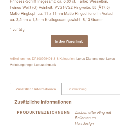
Princess-Schliff insgesamt: ca. 0.60 ct. Farbe: Wesselton,
Feines Weiß (G) Reinheit: VVS1-VS2 Ringweite: 55 (Ã17,5)
Maße Ringkopf: ca. 11 x 11mm Maße Ringschiene im Verlauf:
ca. 3,2mm x 1,3mm Bruttogesamtgewicht: 8,13 Gramm
1 vorrätig
In den Warenkorb
Artikelnummer:
DR100959401-318
Kategorien:
Luxus Diamantringe
,
Luxus
Verlobungsringe
,
Luxusschmuck
Zusätzliche Informationen
Beschreibung
Zusätzliche Informationen
PRODUKTBEZEICHNUNG
Zauberhafter Ring mit
Brillanten im
Herzdesign