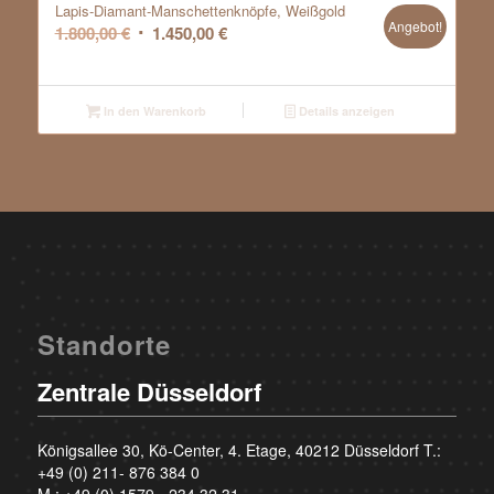
Lapis-Diamant-Manschettenknöpfe, Weißgold
Angebot!
Ursprünglicher
Aktueller
1.800,00
€
1.450,00
€
Preis
Preis
war:
ist:
1.800,00 €
1.450,00 €.
In den Warenkorb
Details anzeigen
Standorte
Zentrale Düsseldorf
Königsallee 30, Kö-Center, 4. Etage, 40212 Düsseldorf T.:
+49 (0) 211- 876 384 0