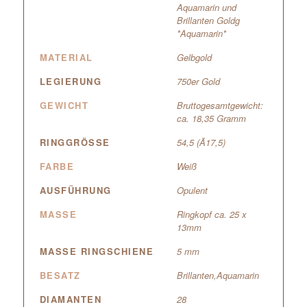
Aquamarin und
Brillanten Goldg
*Aquamarin*
MATERIAL
Gelbgold
LEGIERUNG
750er Gold
GEWICHT
Bruttogesamtgewicht:
ca. 18,35 Gramm
RINGGRÖSSE
54,5 (Ã17,5)
FARBE
Weiß
AUSFÜHRUNG
Opulent
MASSE
Ringkopf ca. 25 x
13mm
MASSE RINGSCHIENE
5 mm
BESATZ
Brillanten,Aquamarin
DIAMANTEN
28