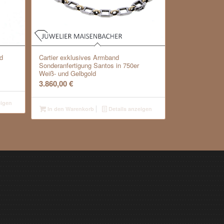
d
Cartier exklusives Armband
Sonderanfertigung Santos in 750er
Weiß- und Gelbgold
3.860,00
€
eigen
In den Warenkorb
Details anzeigen