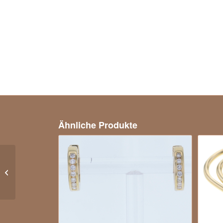
Ähnliche Produkte
Traumhafter
Südseeperle Ring mit
Brillanten in 750er
Weißgold