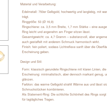
Material und Verarbeitung:
Edelmetall: 750er Gelbgold, hochwertig und langlebig, mit wa
trägt.
Ringgröße: 53 (Ø 16,9)
Ringschiene: ca. 3,5 mm Breite, 1,7 mm Stärke – eine ausg
Ring leicht und angenehm am Finger sitzen lässt.
Gesamtgewicht: ca. 4,7 Gramm – substanzvoll, aber angemess
auch gestaffelt mit anderem Schmuck harmonisch wirkt.
Finish: fein poliert, sodass Lichtreflexe sanft über die Ober
Erscheinung geben.
Design und Stil:
Form: klassisch gerundete Ringschiene mit klaren Linien, die 
Erscheinung: minimalistisch, aber dennoch markant genug, u
glänzen.
Farbton: das warme Gelbgold strahlt Wärme aus und lässt si
Schmuckstücken kombinieren.
Als Statement-Ring: Die schlichte Schönheit des Rings sorgt 
für tagtägliches Tragen.