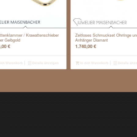
ttenklammer / Krawattenschieber
Zeitloses Schmuckset Ohrringe un
0er Gelbgold
Anhänger Diamant
0,00
€
1.740,00
€
den Warenkorb
Details anzeigen
In den Warenkorb
Details anz