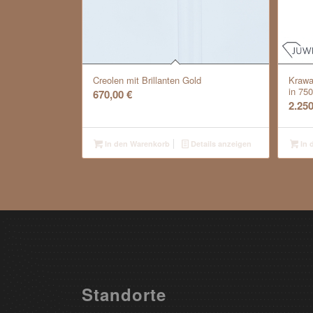
Creolen mit Brillanten Gold
Krawa
in 75
670,00
€
2.25
In den Warenkorb
Details anzeigen
In 
Standorte