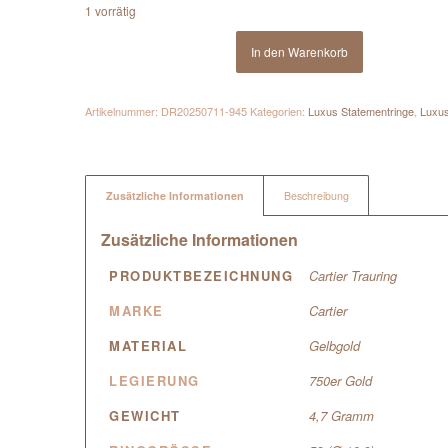
1 vorrätig
In den Warenkorb
Artikelnummer:
DR20250711-945
Kategorien:
Luxus Statementringe
,
Luxu
Zusätzliche Informationen
Beschreibung
Zusätzliche Informationen
PRODUKTBEZEICHNUNG
Cartier Trauring
MARKE
Cartier
MATERIAL
Gelbgold
LEGIERUNG
750er Gold
GEWICHT
4,7 Gramm