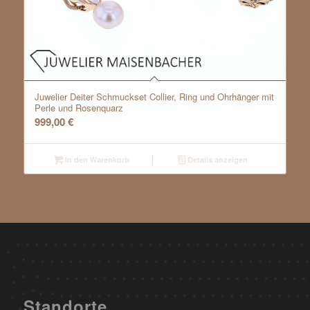
Juwelier Deiter Schmuckset Collier, Ring und Ohrhänger mit
Perle und Rosenquarz
999,00
€
In den Warenkorb
Details anzeigen
Standorte