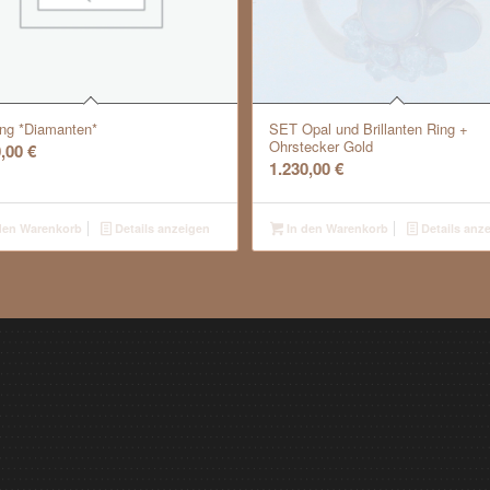
ing *Diamanten*
SET Opal und Brillanten Ring +
Ohrstecker Gold
0,00
€
1.230,00
€
den Warenkorb
Details anzeigen
In den Warenkorb
Details anz