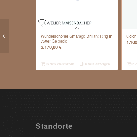
NIESSING
Nadel/Brosche mit
Wunderschöner Smaragd Brillant Ring in
Goldr
Anhänger
750er Gelbgold
1.10
Blütenscheibe
2.170,00
€
Gold/Platin
In den Warenkorb
Details anzeigen
In 
Standorte