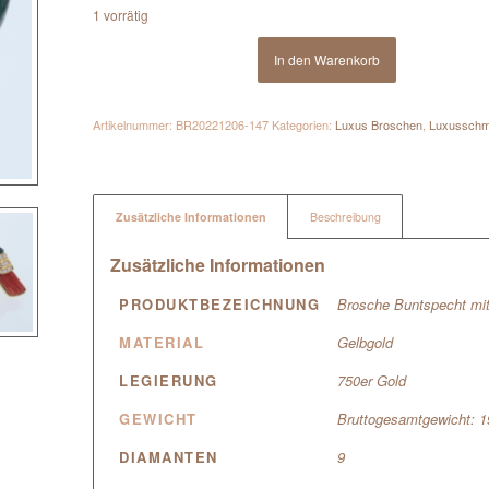
1 vorrätig
In den Warenkorb
Artikelnummer:
BR20221206-147
Kategorien:
Luxus Broschen
,
Luxussch
Zusätzliche Informationen
Beschreibung
Zusätzliche Informationen
PRODUKTBEZEICHNUNG
Brosche Buntspecht mit 
MATERIAL
Gelbgold
LEGIERUNG
750er Gold
GEWICHT
Bruttogesamtgewicht: 
DIAMANTEN
9