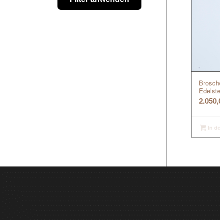
Brosche
Edelste
2.050
In d