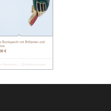
 Buntspecht mit Brillanten und
ine
,00
€
en Warenkorb
Details anzeigen