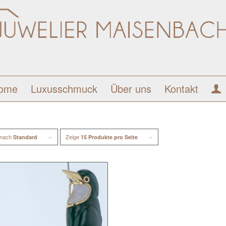
ome
Luxusschmuck
Über uns
Kontakt
 nach
Zeige
Standard
15 Produkte pro Seite