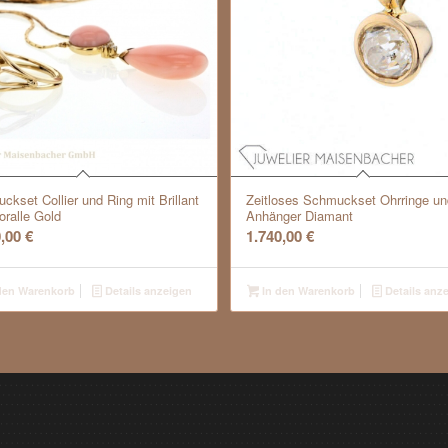
ckset Collier und Ring mit Brillant
Zeitloses Schmuckset Ohrringe un
oralle Gold
Anhänger Diamant
0,00
€
1.740,00
€
den Warenkorb
Details anzeigen
In den Warenkorb
Details anz