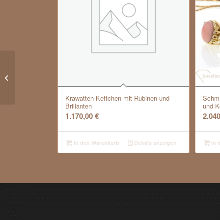
Klassische Creolen Gold
Krawatten-Kettchen mit Rubinen und
Schmu
Brillanten
und K
1.170,00
€
2.04
In den Warenkorb
Details anzeigen
In 