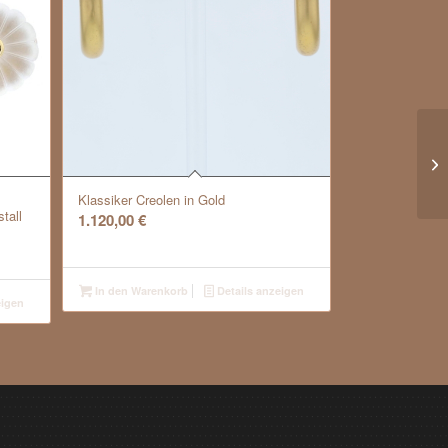
Klassiker Creolen in Gold
tall
1.120,00
€
In den Warenkorb
Details anzeigen
eigen