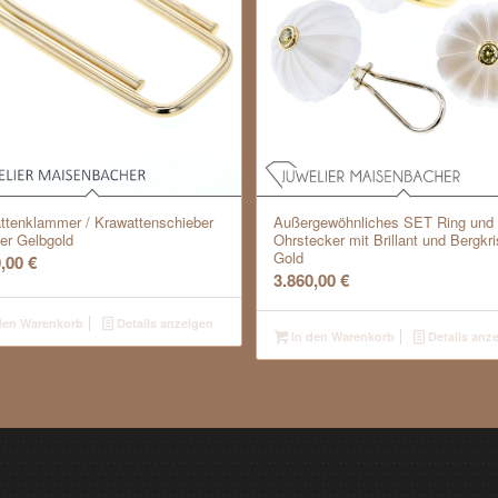
ttenklammer / Krawattenschieber
Außergewöhnliches SET Ring und
0er Gelbgold
Ohrstecker mit Brillant und Bergkris
Gold
0,00
€
3.860,00
€
den Warenkorb
Details anzeigen
In den Warenkorb
Details anz