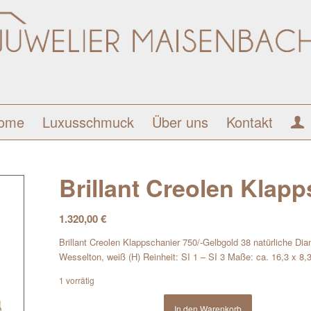
ome
Luxusschmuck
Über uns
Kontakt
Brillant Creolen Klap
1.320,00
€
Brillant Creolen Klappschanier 750/-Gelbgold 38 natürliche Dia
Wesselton, weiß (H) Reinheit: SI 1 – SI 3 Maße: ca. 16,3 x 
1 vorrätig
In den Warenkorb