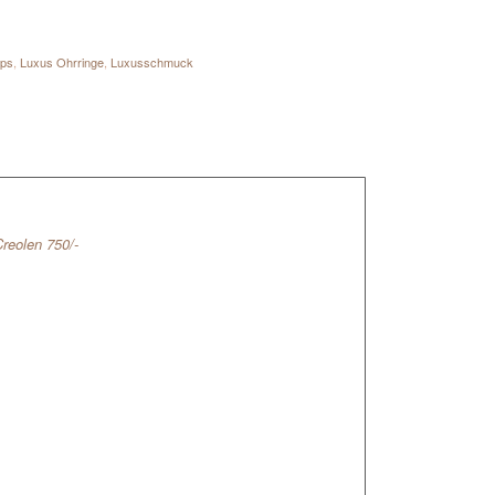
ips
,
Luxus Ohrringe
,
Luxusschmuck
Creolen 750/-
m