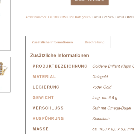
Artikelnummer:
OH10083350-053
Kategorien:
Luxus Creolen
,
Luxus Ohrcl
Zusätzliche Informationen
Beschreibung
Zusätzliche Informationen
PRODUKTBEZEICHNUNG
Goldene Brillant Klapp 
MATERIAL
Gelbgold
LEGIERUNG
750er Gold
GEWICHT
insg. ca. 6,8 g
VERSCHLUSS
Stift mit Omega-Bügel
AUSFÜHRUNG
Klassisch
MASSE
ca. 16,3 x 8,3 x 3,8 m