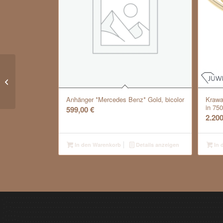
Moderne Ohrhänger mit Perlen
Anhänger *Mercedes Benz* Gold, bicolor
Krawa
in 75
599,00
€
2.20
In den Warenkorb
Details anzeigen
In 