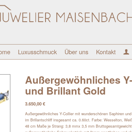
ome
Luxusschmuck
Über uns
Kontakt
Außergewöhnliches Y-C
und Brillant Gold
3.650,00
€
Außergewöhnliches Y-Collier mit wunderschönen Saphiren und 
im Brillantschliff insgesamt ca. 0.60ct. Farbe: Wesselton, Weiß
48 cm Maße je Strang: 3,8 mmx 3,5 mm Bruttogesamtgewicht