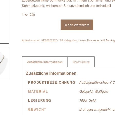
außergewöhnliche Schmuckstück mit Ihrem sportlichen und el
Schmuckstück, wir beraten Sie unverbindlich und individuell
1 vorrätig
In den Warenkorb
Artikelnummer:
KE20202720-178
Kategorien:
Luxus Halsketten mit Anhäng
Zusätzliche Informationen
Beschreibung
Zusätzliche Informationen
PRODUKTBEZEICHNUNG
Außergewöhnliches Y-Co
MATERIAL
Gelbgold
,
Weißgold
LEGIERUNG
750er Gold
GEWICHT
Bruttogesamtgewicht: 