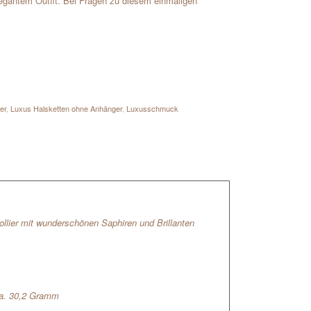
egantem Outfit. Bei Fragen zu diesem einmaligen
er
,
Luxus Halsketten ohne Anhänger
,
Luxusschmuck
llier mit wunderschönen Saphiren und Brillanten
ca. 30,2 Gramm