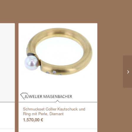
BU
Br
Schmuckset Collier Kautschuck und
Ring mit Perle, Diamant
1.570,00
€