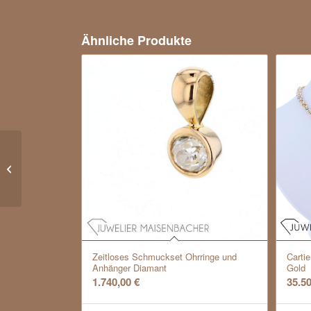
Ähnliche Produkte
Björn Weckström Lapponia
Aquamarin Collier
Zeitloses Schmuckset Ohrringe und
Cartie
Anhänger Diamant
Gold
1.740,00
€
35.5