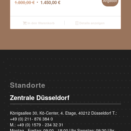
Angebot!
Ursprünglicher
Aktueller
1.800,00
€
1.450,00
€
Preis
Preis
war:
ist:
1.800,00 €
1.450,00 €.
In den Warenkorb
Details anzeigen
Standorte
Zentrale Düsseldorf
Königsallee 30, Kö-Center, 4. Etage, 40212 Düsseldorf T.:
+49 (0) 211- 876 384 0
M.:
+49 (0) 1579 - 234 32 31
Montag - Freitag: 09:00 - 18:00 Uhr Samstag: 09:30 Uhr -