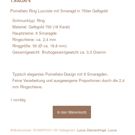
1.930,00
€
Pomellato Ring Lucciole mit Smaragd in 750er Gelbgold
Schmucktyp: Ring
Material: Gelbgold 750 (18 Karat)
Hauptsteine: 6 Smaragde
Ringschiene: ca. 2,4 mm
Ringgröße: 59 (Ø ca. 18,8 mm)
Gesamtgewicht: Bruttogesamtgewicht ca. 3,3 Gramm
Typisch elegantes Pomellato-Design mit 6 Smaragden..
Feine Verarbeitung und ausgewogene Proportionen durch die 2,4
mm Ringschiene.
1 vorrätig
In den Warenkorb
Artikelnummer:
R100970101-197
Kategorien:
Luxus Diamantringe
,
Luxus