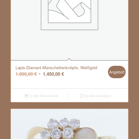
Lapis-Diamant-Manschettenknöpfe, Weißgold
Angebot!
Ursprünglicher
Aktueller
1.800,00
€
1.450,00
€
Preis
Preis
war:
ist:
1.800,00 €
1.450,00 €.
In den Warenkorb
Details anzeigen