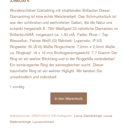
3.980,00
€
Wunderschöner Coktailring mit strahlenden Brillanten Dieser
Diamantring ist eine echte Meisterarbeit. Das Schmuckstück ist
aus den schönsten und wertvollsten Gaben, die die Natur uns
schenkt hergestellt.Â 750/-Weißgold 53 natürliche Diamanten im
BrillantschliffÂ insgesamt ca. 1.50 ctÂ Farbe: River – Top
Wesselton, Feines Weiß (G) Reinheit: Lupenrein, IF-VS
Ringweite: 50 (Ã16) Maße Ringschiene: 7,2mm x 2,0mm Maße
ca. Ringkopf: 16 x 16 mm Bruttogesamtgewicht: 7,7 Gramm Der
Ring ist ein wahrer Blickfang und in der Ringgröße veränderbar!
Ein extravaganter Ring der seinesgleichen sucht. Dieser
traumhafte Ring ist ein wahres Higlight. Wir beraten Sie
unverbindlich und individuell
1 vorrätig
In den Warenkorb
Artikelnummer:
DR20130312-290
Kategorien:
Luxus Diamantringe
,
Luxus
Statementringe
,
Luxusschmuck