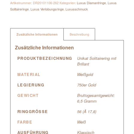
Artikelnummer:
DR20101106-262
Kategorien:
Luxus Diamantringe
,
Luxus
Solitaireringe
,
Luxus Verlobungsringe
,
Luxusschmuck
Zusätzliche Informationen
Beschreibung
Zusätzliche Informationen
PRODUKTBEZEICHNUNG
Unikat Solitairering mit
Brillant
MATERIAL
Weißgold
LEGIERUNG
750er Gold
GEWICHT
Bruttogesamtgewicht:
6,5 Gramm
RINGGRÖSSE
56 (Ã 17,8)
FARBE
Weiß
AUSFÜHRUNG
Klassisch