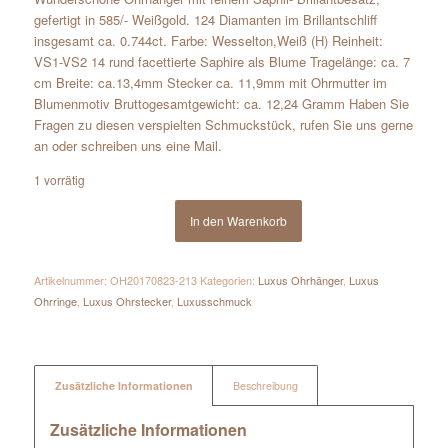
gefertigt in 585/- Weißgold. 124 Diamanten im Brillantschliff
insgesamt ca. 0.744ct. Farbe: Wesselton,Weiß (H) Reinheit:
VS1-VS2 14 rund facettierte Saphire als Blume Tragelänge: ca. 7
cm Breite: ca.13,4mm Stecker ca. 11,9mm mit Ohrmutter im
Blumenmotiv Bruttogesamtgewicht: ca. 12,24 Gramm Haben Sie
Fragen zu diesen verspielten Schmuckstück, rufen Sie uns gerne
an oder schreiben uns eine Mail.
1 vorrätig
In den Warenkorb
Artikelnummer:
OH20170823-213
Kategorien:
Luxus Ohrhänger
,
Luxus
Ohrringe
,
Luxus Ohrstecker
,
Luxusschmuck
Zusätzliche Informationen
Beschreibung
Zusätzliche Informationen