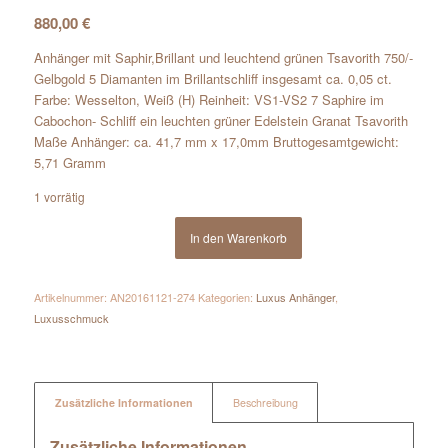
880,00
€
Anhänger mit Saphir,Brillant und leuchtend grünen Tsavorith 750/-
Gelbgold 5 Diamanten im Brillantschliff insgesamt ca. 0,05 ct.
Farbe: Wesselton, Weiß (H) Reinheit: VS1-VS2 7 Saphire im
Cabochon- Schliff ein leuchten grüner Edelstein Granat Tsavorith
Maße Anhänger: ca. 41,7 mm x 17,0mm Bruttogesamtgewicht:
5,71 Gramm
1 vorrätig
In den Warenkorb
Artikelnummer:
AN20161121-274
Kategorien:
Luxus Anhänger
,
Luxusschmuck
Zusätzliche Informationen
Beschreibung
Zusätzliche Informationen