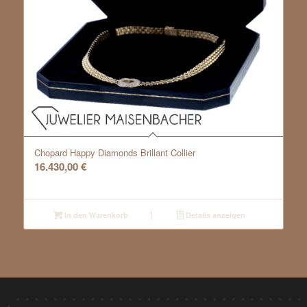
Chopard Happy Diamonds Brillant Collier
16.430,00
€
In den Warenkorb
Details anzeigen