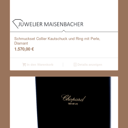
Schmuckset Collier Kautschuck und Ring mit Perle,
Diamant
1.570,00
€
In den Warenkorb
Details anzeigen