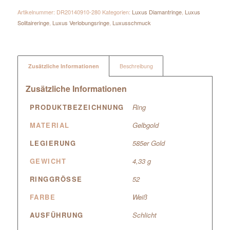
Artikelnummer:
DR20140910-280
Kategorien:
Luxus Diamantringe
,
Luxus
Solitaireringe
,
Luxus Verlobungsringe
,
Luxusschmuck
Zusätzliche Informationen
Beschreibung
Zusätzliche Informationen
PRODUKTBEZEICHNUNG
Ring
MATERIAL
Gelbgold
LEGIERUNG
585er Gold
GEWICHT
4,33 g
RINGGRÖSSE
52
FARBE
Weiß
AUSFÜHRUNG
Schlicht