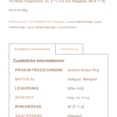
VS Maße Ringschiene: ca. 2,7 x 0,9 mm Ringweite: 56 (Ã 17,8)
Nicht vorrätig
Artikelnummer:
DR10089950-391
Kategorien:
Luxus Diamantringe
,
Luxus
Solitaireringe
,
Luxus Verlobungsringe
,
Luxusschmuck
Zusätzliche Informationen
Beschreibung
Zusätzliche Informationen
PRODUKTBEZEICHNUNG
Solitaire Brillant Ring
MATERIAL
Gelbgold
,
Weißgold
LEGIERUNG
585er Gold
GEWICHT
insg. ca. 4,4 g
RINGGRÖSSE
56 (Ã 17,8)
AUSFÜHRUNG
Klassisch