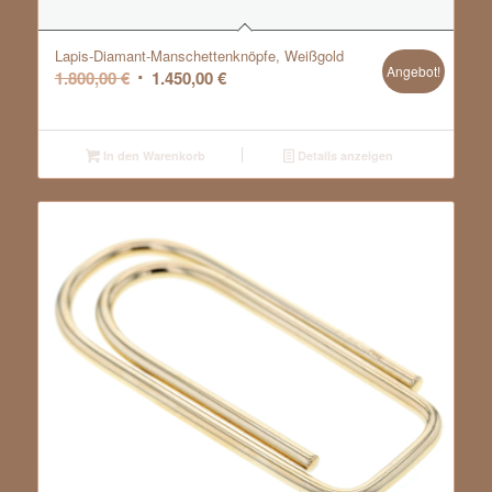
Lapis-Diamant-Manschettenknöpfe, Weißgold
Angebot!
Ursprünglicher
Aktueller
1.800,00
€
1.450,00
€
Preis
Preis
war:
ist:
1.800,00 €
1.450,00 €.
In den Warenkorb
Details anzeigen