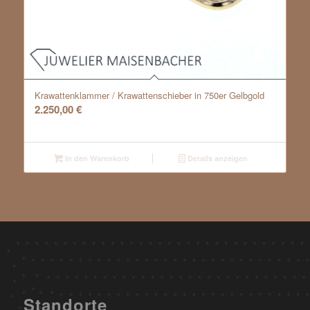
Krawattenklammer / Krawattenschieber in 750er Gelbgold
2.250,00
€
In den Warenkorb
Details anzeigen
Standorte