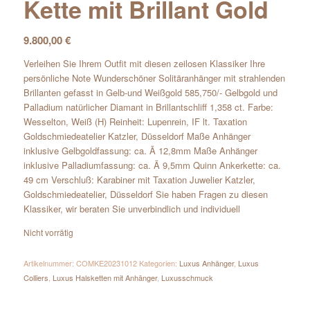
Kette mit Brillant Gold
9.800,00
€
Verleihen Sie Ihrem Outfit mit diesen zeilosen Klassiker Ihre
persönliche Note Wunderschöner Solitäranhänger mit strahlenden
Brillanten gefasst in Gelb-und Weißgold 585,750/- Gelbgold und
Palladium natürlicher Diamant in Brillantschliff 1,358 ct. Farbe:
Wesselton, Weiß (H) Reinheit: Lupenrein, IF lt. Taxation
Goldschmiedeatelier Katzler, Düsseldorf Maße Anhänger
inklusive Gelbgoldfassung: ca. Ã 12,8mm Maße Anhänger
inklusive Palladiumfassung: ca. Ã 9,5mm Quinn Ankerkette: ca.
49 cm Verschluß: Karabiner mit Taxation Juwelier Katzler,
Goldschmiedeatelier, Düsseldorf Sie haben Fragen zu diesen
Klassiker, wir beraten Sie unverbindlich und individuell
Nicht vorrätig
Artikelnummer:
COMKE20231012
Kategorien:
Luxus Anhänger
,
Luxus
Colliers
,
Luxus Halsketten mit Anhänger
,
Luxusschmuck