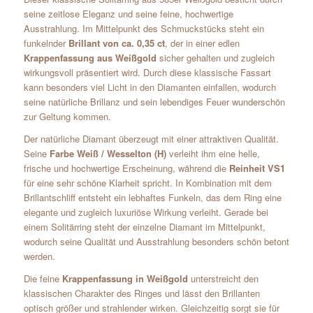
seine zeitlose Eleganz und seine feine, hochwertige
Ausstrahlung. Im Mittelpunkt des Schmuckstücks steht ein
funkelnder
Brillant von ca. 0,35 ct
, der in einer edlen
Krappenfassung aus Weißgold
sicher gehalten und zugleich
wirkungsvoll präsentiert wird. Durch diese klassische Fassart
kann besonders viel Licht in den Diamanten einfallen, wodurch
seine natürliche Brillanz und sein lebendiges Feuer wunderschön
zur Geltung kommen.
Der natürliche Diamant überzeugt mit einer attraktiven Qualität.
Seine
Farbe Weiß / Wesselton (H)
verleiht ihm eine helle,
frische und hochwertige Erscheinung, während die
Reinheit VS1
für eine sehr schöne Klarheit spricht. In Kombination mit dem
Brillantschliff entsteht ein lebhaftes Funkeln, das dem Ring eine
elegante und zugleich luxuriöse Wirkung verleiht. Gerade bei
einem Solitärring steht der einzelne Diamant im Mittelpunkt,
wodurch seine Qualität und Ausstrahlung besonders schön betont
werden.
Die feine
Krappenfassung in Weißgold
unterstreicht den
klassischen Charakter des Ringes und lässt den Brillanten
optisch größer und strahlender wirken. Gleichzeitig sorgt sie für