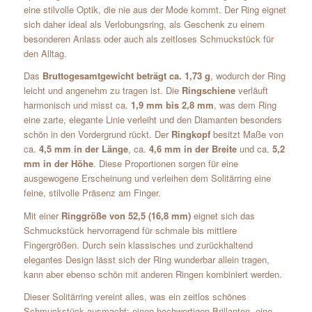
eine stilvolle Optik, die nie aus der Mode kommt. Der Ring eignet
sich daher ideal als Verlobungsring, als Geschenk zu einem
besonderen Anlass oder auch als zeitloses Schmuckstück für
den Alltag.
Das
Bruttogesamtgewicht beträgt ca. 1,73 g
, wodurch der Ring
leicht und angenehm zu tragen ist. Die
Ringschiene
verläuft
harmonisch und misst ca.
1,9 mm bis 2,8 mm
, was dem Ring
eine zarte, elegante Linie verleiht und den Diamanten besonders
schön in den Vordergrund rückt. Der
Ringkopf
besitzt Maße von
ca.
4,5 mm in der Länge
, ca.
4,6 mm in der Breite
und ca.
5,2
mm in der Höhe
. Diese Proportionen sorgen für eine
ausgewogene Erscheinung und verleihen dem Solitärring eine
feine, stilvolle Präsenz am Finger.
Mit einer
Ringgröße von 52,5 (16,8 mm)
eignet sich das
Schmuckstück hervorragend für schmale bis mittlere
Fingergrößen. Durch sein klassisches und zurückhaltend
elegantes Design lässt sich der Ring wunderbar allein tragen,
kann aber ebenso schön mit anderen Ringen kombiniert werden.
Dieser Solitärring vereint alles, was ein zeitlos schönes
Schmuckstück ausmacht: einen hochwertigen Brillanten, eine