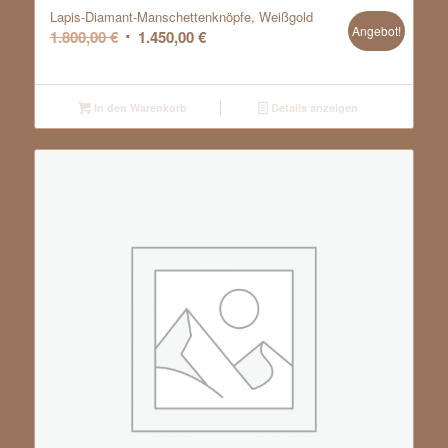
Lapis-Diamant-Manschettenknöpfe, Weißgold
Angebot!
Ursprünglicher
Aktueller
1.800,00
€
1.450,00
€
Preis
Preis
war:
ist:
1.800,00 €
1.450,00 €.
In den Warenkorb
Details anzeigen