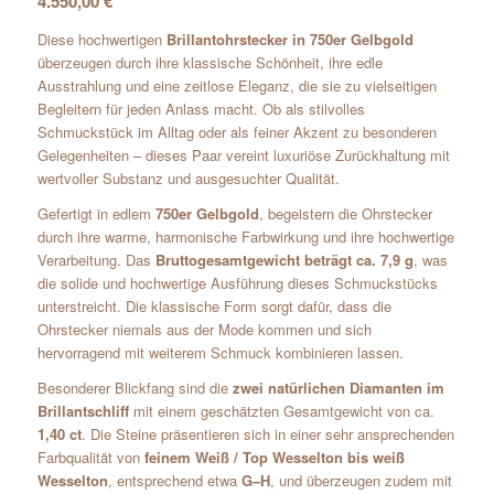
4.550,00
€
Diese hochwertigen
Brillantohrstecker in 750er Gelbgold
überzeugen durch ihre klassische Schönheit, ihre edle
Ausstrahlung und eine zeitlose Eleganz, die sie zu vielseitigen
Begleitern für jeden Anlass macht. Ob als stilvolles
Schmuckstück im Alltag oder als feiner Akzent zu besonderen
Gelegenheiten – dieses Paar vereint luxuriöse Zurückhaltung mit
wertvoller Substanz und ausgesuchter Qualität.
Gefertigt in edlem
750er Gelbgold
, begeistern die Ohrstecker
durch ihre warme, harmonische Farbwirkung und ihre hochwertige
Verarbeitung. Das
Bruttogesamtgewicht beträgt ca. 7,9 g
, was
die solide und hochwertige Ausführung dieses Schmuckstücks
unterstreicht. Die klassische Form sorgt dafür, dass die
Ohrstecker niemals aus der Mode kommen und sich
hervorragend mit weiterem Schmuck kombinieren lassen.
Besonderer Blickfang sind die
zwei natürlichen Diamanten im
Brillantschliff
mit einem geschätzten Gesamtgewicht von ca.
1,40 ct
. Die Steine präsentieren sich in einer sehr ansprechenden
Farbqualität von
feinem Weiß / Top Wesselton bis weiß
Wesselton
, entsprechend etwa
G–H
, und überzeugen zudem mit