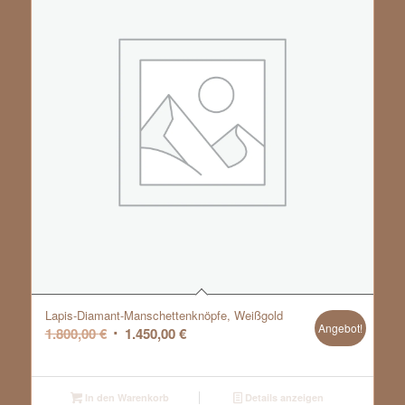
Lapis-Diamant-Manschettenknöpfe, Weißgold
Angebot!
Ursprünglicher
Aktueller
1.800,00
€
1.450,00
€
Preis
Preis
war:
ist:
1.800,00 €
1.450,00 €.
In den Warenkorb
Details anzeigen