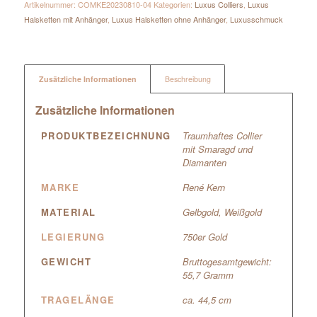
Artikelnummer:
COMKE20230810-04
Kategorien:
Luxus Colliers
,
Luxus
Halsketten mit Anhänger
,
Luxus Halsketten ohne Anhänger
,
Luxusschmuck
Zusätzliche Informationen
Beschreibung
Zusätzliche Informationen
PRODUKTBEZEICHNUNG
Traumhaftes Collier
mit Smaragd und
Diamanten
MARKE
René Kern
MATERIAL
Gelbgold
,
Weißgold
LEGIERUNG
750er Gold
GEWICHT
Bruttogesamtgewicht:
55,7 Gramm
TRAGELÄNGE
ca. 44,5 cm