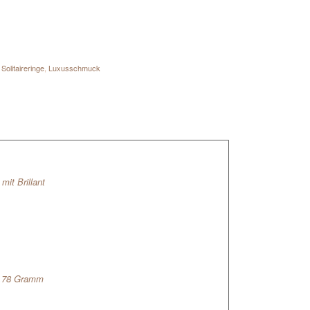
Solitaireringe
,
Luxusschmuck
it Brillant
8,78 Gramm