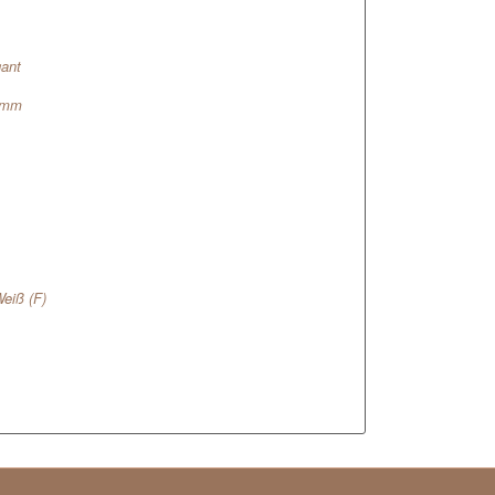
gant
11mm
Weiß (F)