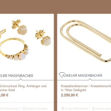
Schmuckset Ring, Anhänger und
Krawattenklammer / Krawattenschi
ecker Gold
in 750er Gelbgold
0,00
€
2.250,00
€
den Warenkorb
Details anzeigen
In den Warenkorb
Details anz