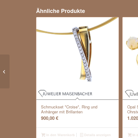
Ähnliche Produkte
La Cadeau Design-Ring mit Saphir
Gold
Schmuckset *Croise*, Ring und
Opal 
Anhänger mit Brillanten
Ohrst
900,00
€
1.02
In den Warenkorb
Details anzeigen
In 