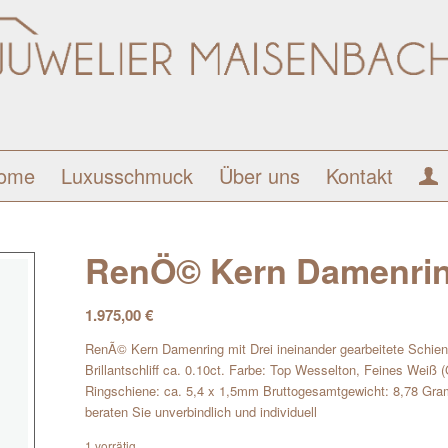
ome
Luxusschmuck
Über uns
Kontakt
RenÖ© Kern Damenring
1.975,00
€
RenÃ© Kern Damenring mit Drei ineinander gearbeitete Schien
Brillantschliff ca. 0.10ct. Farbe: Top Wesselton, Feines Weiß 
Ringschiene: ca. 5,4 x 1,5mm Bruttogesamtgewicht: 8,78 Gr
beraten Sie unverbindlich und individuell
1 vorrätig