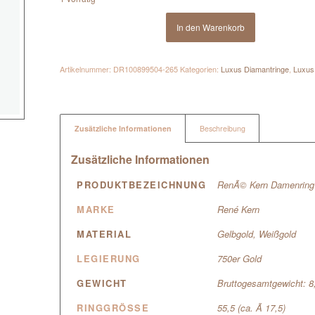
In den Warenkorb
Artikelnummer:
DR100899504-265
Kategorien:
Luxus Diamantringe
,
Luxus 
Zusätzliche Informationen
Beschreibung
Zusätzliche Informationen
PRODUKTBEZEICHNUNG
RenÃ© Kern Damenring m
MARKE
René Kern
MATERIAL
Gelbgold
,
Weißgold
LEGIERUNG
750er Gold
GEWICHT
Bruttogesamtgewicht: 
RINGGRÖSSE
55,5 (ca. Ã 17,5)