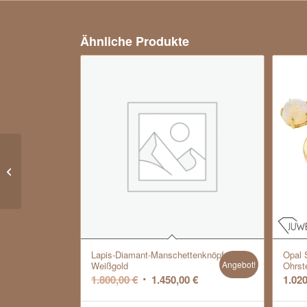
Ähnliche Produkte
Pomellato Rouge
Passion Ring mit
synthetischem Saphir in
750er Roségold
Lapis-Diamant-Manschettenknöpfe,
Opal 
Angebot!
Weißgold
Ohrst
Ursprünglicher
Aktueller
1.800,00
€
1.450,00
€
1.02
Preis
Preis