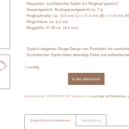
Hauptstein: synthetischer Saphir (im Ringkopf gesetzt)
Gesamtgewicht: Bruttogesamtgewicht ca. 7 g
Ringkopfmaße: ca. 13,5 mm (L) x 11,3 mm (B) x 11,9 mm (H
Ringschiene: ca. 2,2 mm
Ringgröße: 57 (Ø ca. 18,3 mm)
Typisch elegantes Rouge-Design von Pomellato mit markante
Synthetischer Saphir bietet lebendige Farbe und authentisc
1 vorrätig
In den Warenkorb
Artikelnummer:
DR20250425-907
Kategorien:
Luxusringe mit Edelsteinen
,
Zusätzliche Informationen
Beschreibung