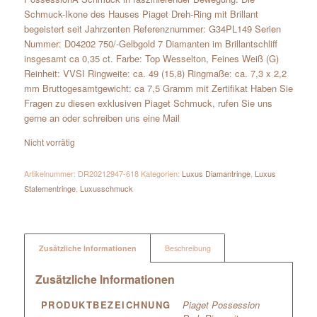
Schmuck-Ikone des Hauses Piaget Dreh-Ring mit Brillant
begeistert seit Jahrzenten Referenznummer: G34PL149 Serien
Nummer: D04202 750/-Gelbgold 7 Diamanten im Brillantschliff
insgesamt ca 0,35 ct. Farbe: Top Wesselton, Feines Weiß (G)
Reinheit: VVSI Ringweite: ca. 49 (15,8) Ringmaße: ca. 7,3 x 2,2
mm Bruttogesamtgewicht: ca 7,5 Gramm mit Zertifikat Haben Sie
Fragen zu diesen exklusiven Piaget Schmuck, rufen Sie uns
gerne an oder schreiben uns eine Mail
Nicht vorrätig
Artikelnummer:
DR20212947-618
Kategorien:
Luxus Diamantringe
,
Luxus
Statementringe
,
Luxusschmuck
Zusätzliche Informationen
Beschreibung
Zusätzliche Informationen
PRODUKTBEZEICHNUNG
Piaget Possession