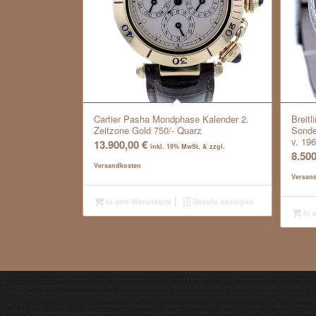
Cartier Pasha Mondphase Kalender 2.
Breitl
Zeitzone Gold 750/- Quarz
Sonde
v. 19
13.900,00
€
inkl. 19% MwSt. & zzgl.
8.50
Versandkosten
Versan
In den Warenkorb
Details anzeigen
In 