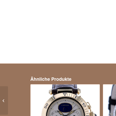
Ähnliche Produkte
Glashütte Original
Pavonina Roségold
750/- 234 Diamanten