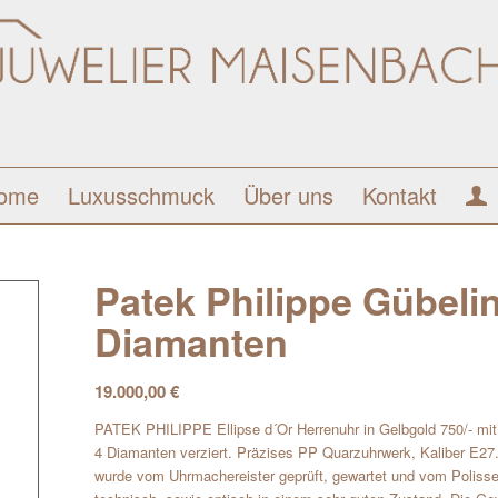
ome
Luxusschmuck
Über uns
Kontakt
Patek Philippe Gübeli
Diamanten
19.000,00
€
PATEK PHILIPPE Ellipse d´Or Herrenuhr in Gelbgold 750/- mit 5
4 Diamanten verziert. Präzises PP Quarzuhrwerk, Kaliber E27
wurde vom Uhrmachereister geprüft, gewartet und vom Polisseu