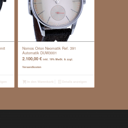
mit
Nomos Orion Neomatik Ref. 391
Automatik DUW3001
2.100,00
€
inkl. 19% MwSt. & zzgl.
Versandkosten
eigen
In den Warenkorb
Details anzeigen