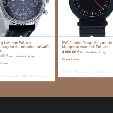
ing Navitimer Ref. 806
IWC Porsche Design Kompassuhr 
rausgabe der irakischen Luftwaffe
Mondphase Automatik Ref. 3551
65
4.900,00
€
inkl. 19% MwSt. & zzgl.
0,00
€
inkl. 19% MwSt. & zzgl.
Versandkosten
dkosten
In den Warenkorb
Details anz
den Warenkorb
Details anzeigen