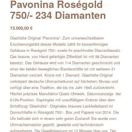
Pavonina Roségold
750/- 234 Diamanten
13.000,00
€
Glashütte Original “Pavonina”. Zum unverwechselbaren
Erscheinungsbild dieses Modells zählt ihr kissenförmiges
Gehäuse in Rosègold 750/- sowie ihr prachtvoller Diamantbesatz.
Das braune, von Hand gefertigte Zifferblatt ist mit 98 Diamanten
besetzt. Das Gehäuse wird von 114 Diamanten geschmückt und
einer der beiden beweglichen Bandanstöße ist mit weiteren 21
Diamanten verziert. Krone mit 1 Diamant. Glashütte Original
verkörpert deutsche Uhrmacherkunst auf höchstem Niveau und
verfügt über eine Tradition, die bis ins Jahr 1845 zurückreicht.
Höchst präzises Manufaktur Quarz Uhrwerk. Datumsanzeige bei
6-Uhr-Position. Saphirglas mit unauffälligem Kratzer über dem
Schriftzug “Glashütte”. Originales braunes Lacklederband mi
Dornschließe in Roségold 750/-. Box und Papiere von 2014. Die
Uhr befindet sich in einem sehr guten Zustand! Sie wurde vom
Uhrmachermeister geprüft, gewartet und fachmännisch
aufgearbeitet. Die Gewährleistung ist 12 Monate über uns. Der