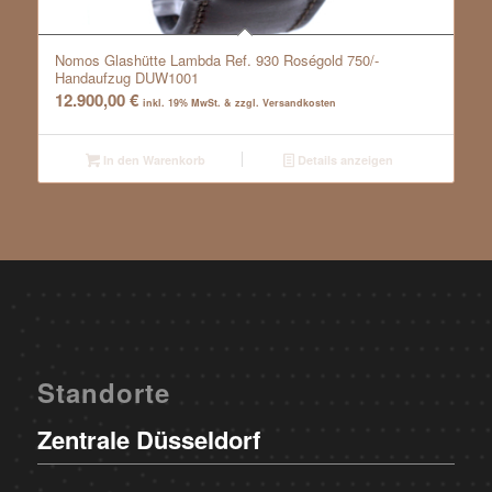
Nomos Glashütte Lambda Ref. 930 Roségold 750/-
Handaufzug DUW1001
12.900,00
€
inkl. 19% MwSt. & zzgl. Versandkosten
In den Warenkorb
Details anzeigen
Standorte
Zentrale Düsseldorf