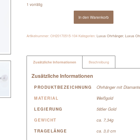
1 vorrätig
In den Warenkorb
Artikelnummer:
OH20170515-104
Kategorien:
Luxus Ohrhänger
,
Luxus Oh
Zusätzliche Informationen
Beschreibung
Zusätzliche Informationen
PRODUKTBEZEICHNUNG
Ohrhänger mit Diamante
MATERIAL
Weißgold
LEGIERUNG
585er Gold
GEWICHT
ca. 7,34g
TRAGELÄNGE
ca. 3,0 cm