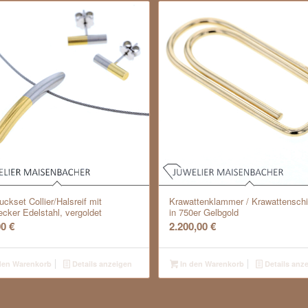
ckset Collier/Halsreif mit
Krawattenklammer / Krawattenschi
ecker Edelstahl, vergoldet
in 750er Gelbgold
00
€
2.200,00
€
den Warenkorb
Details anzeigen
In den Warenkorb
Details anz