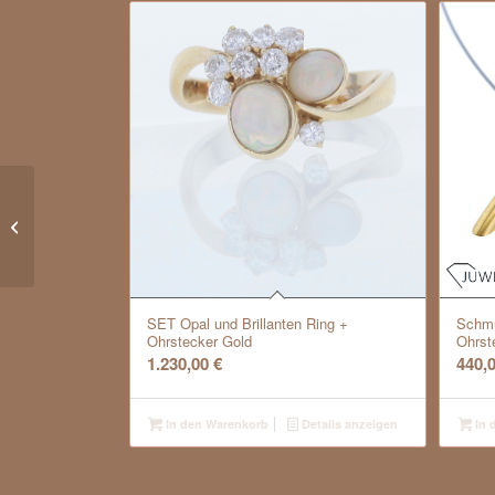
Klassische Ohrstecker mit Akoya
Zuchtperle Gold
SET Opal und Brillanten Ring +
Schmu
Ohrstecker Gold
Ohrst
1.230,00
€
440,
In den Warenkorb
Details anzeigen
In 