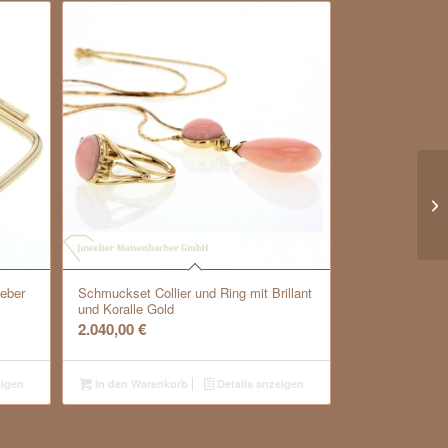
Da
Zi
eber
Schmuckset Collier und Ring mit Brillant
und Koralle Gold
2.040,00
€
eigen
In den Warenkorb
Details anzeigen