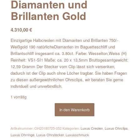
Diamanten und
Brillanten Gold
4.310,00
€
Einzigartige Halbcreolen mit Diamanten und Brillanten 750/-
Weißgold 190 natürlicheDiamanten im Baguetteschliff und
Brillantschliff insgesamt ca. 3.80ct. Farbe: Wesselton,Weiss (H)
Reinheit: VS1-SI1 Maße: ca. 20 x 13,5mm Bruttogesamtgewicht:
12,59 Gramm Der Stecker vom Clip lässt sich versenken,
dadurch ist der Clip auch ohne Löcher tragbar. Sie haben Fragen
zu diesen außergewöhnlichen Ohrsclips, wir beraten Sie gerne
individuell und unverbindlich.
1 vorrätig
In den Warenkorb
Artikelnummer:
OH20180725-052
Kategorien:
Luxus Creolen
,
Luxus Ohrclips
,
Luxus Ohrringe
,
Luxus Ohrstecker
,
Luxusschmuck