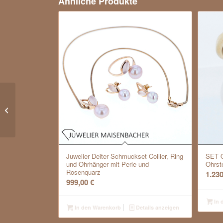
Ähnliche Produkte
Anhänger *Volute* Gold, bicolor
Juwelier Deiter Schmuckset Collier, Ring
SET O
und Ohrhänger mit Perle und
Ohrst
Rosenquarz
1.23
999,00
€
In 
In den Warenkorb
Details anzeigen