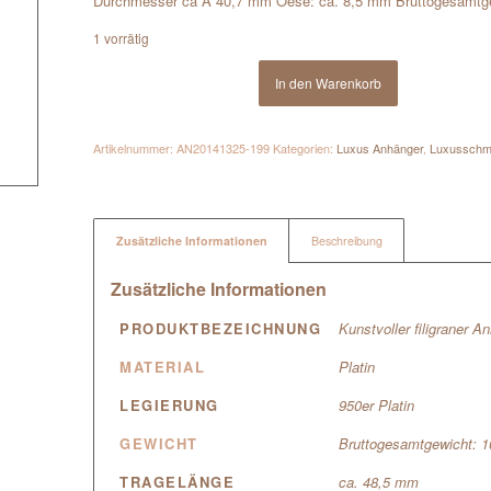
Durchmesser ca Ã 40,7 mm Oese: ca. 8,5 mm Bruttogesamtg
1 vorrätig
In den Warenkorb
Artikelnummer:
AN20141325-199
Kategorien:
Luxus Anhänger
,
Luxussch
Zusätzliche Informationen
Beschreibung
Zusätzliche Informationen
PRODUKTBEZEICHNUNG
Kunstvoller filigraner 
MATERIAL
Platin
LEGIERUNG
950er Platin
GEWICHT
Bruttogesamtgewicht: 
TRAGELÄNGE
ca. 48,5 mm