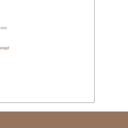
7 mm
aragd