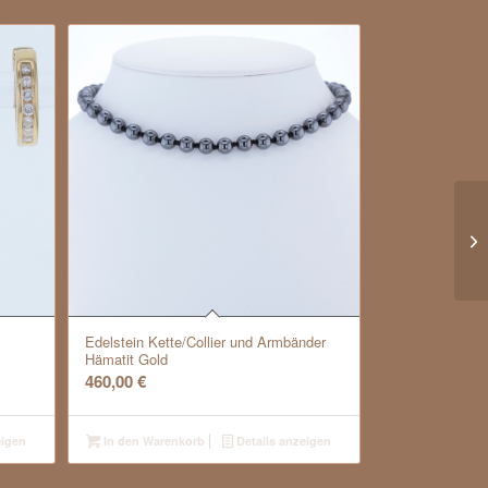
gr
*H
Edelstein Kette/Collier und Armbänder
Hämatit Gold
460,00
€
eigen
In den Warenkorb
Details anzeigen