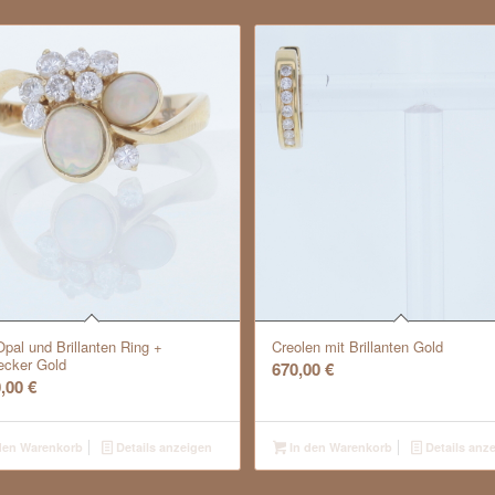
pal und Brillanten Ring +
Creolen mit Brillanten Gold
ecker Gold
670,00
€
0,00
€
den Warenkorb
Details anzeigen
In den Warenkorb
Details anz