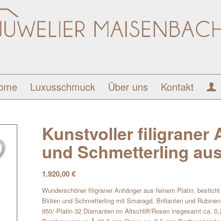
ome
Luxusschmuck
Über uns
Kontakt
Kunstvoller filigrane
und Schmetterling aus
1.920,00
€
Wunderschöner filigraner Anhänger aus feinem Platin, besticht
Blüten und Schmetterling mit Smaragd, Brillanten und Rubine
950/-Platin 32 Diamanten im Altschliff/Rosen insgesamt ca. 0