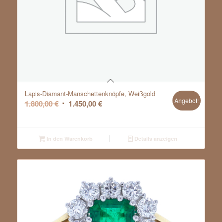
Lapis-Diamant-Manschettenknöpfe, Weißgold
Angebot!
Ursprünglicher
Aktueller
1.800,00
€
1.450,00
€
Preis
Preis
war:
ist:
1.800,00 €
1.450,00 €.
In den Warenkorb
Details anzeigen