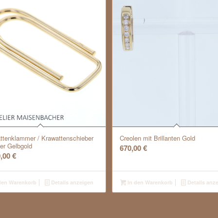
ttenklammer / Krawattenschieber
Creolen mit Brillanten Gold
0er Gelbgold
670,00
€
0,00
€
den Warenkorb
Details anzeigen
In den Warenkorb
Details anz