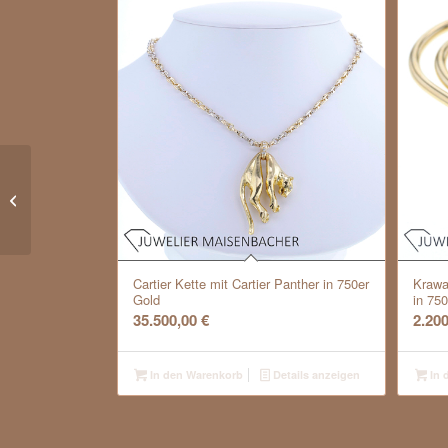
Rosé-Armband *Rubin*
Cartier Kette mit Cartier Panther in 750er
Krawa
Gold
in 75
35.500,00
€
2.20
In den Warenkorb
Details anzeigen
In 