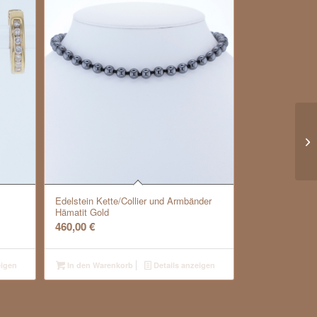
Y-
Edelstein Kette/Collier und Armbänder
Hämatit Gold
460,00
€
eigen
In den Warenkorb
Details anzeigen