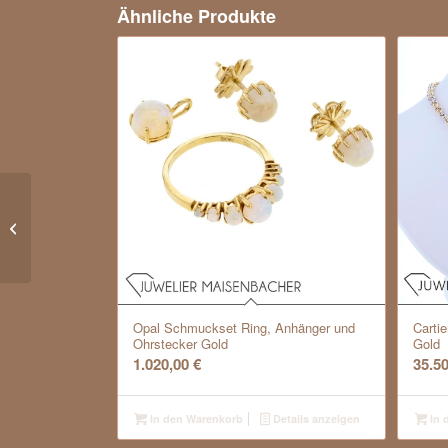
Ähnliche Produkte
Solitärring Brillant Gold
Opal Schmuckset Ring, Anhänger und
Cartie
Ohrstecker Gold
Gold
1.020,00
€
35.5
In den Warenkorb
Details anzeigen
In 