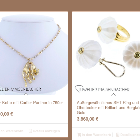
r Kette mit Cartier Panther in 750er
Außergewöhnliches SET Ring und
Ohrstecker mit Brillant und Bergkris
Gold
00,00
€
3.860,00
€
den Warenkorb
Details anzeigen
In den Warenkorb
Details anz