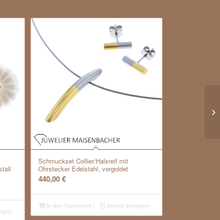
Go
Schmuckset Collier/Halsreif mit
tall
Ohrstecker Edelstahl, vergoldet
440,00
€
In den Warenkorb
Details anzeigen
eigen