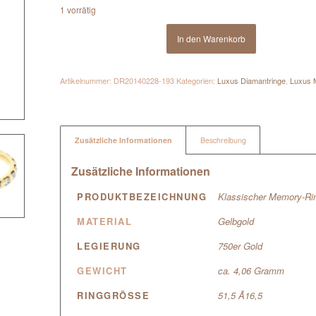
1 vorrätig
In den Warenkorb
Artikelnummer:
DR20140228-193
Kategorien:
Luxus Diamantringe
,
Luxus 
Zusätzliche Informationen
Beschreibung
Zusätzliche Informationen
PRODUKTBEZEICHNUNG
Klassischer Memory-Ri
MATERIAL
Gelbgold
LEGIERUNG
750er Gold
GEWICHT
ca. 4,06 Gramm
RINGGRÖSSE
51,5 Ã16,5