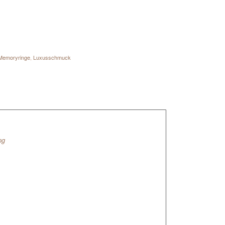
Memoryringe
,
Luxusschmuck
ng