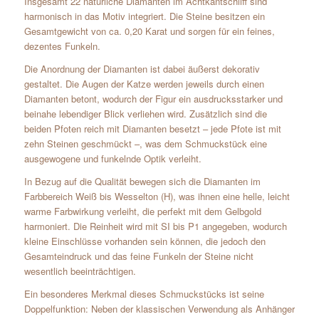
Insgesamt 22 natürliche Diamanten im Achtkantschliff sind
harmonisch in das Motiv integriert. Die Steine besitzen ein
Gesamtgewicht von ca. 0,20 Karat und sorgen für ein feines,
dezentes Funkeln.
Die Anordnung der Diamanten ist dabei äußerst dekorativ
gestaltet. Die Augen der Katze werden jeweils durch einen
Diamanten betont, wodurch der Figur ein ausdrucksstarker und
beinahe lebendiger Blick verliehen wird. Zusätzlich sind die
beiden Pfoten reich mit Diamanten besetzt – jede Pfote ist mit
zehn Steinen geschmückt –, was dem Schmuckstück eine
ausgewogene und funkelnde Optik verleiht.
In Bezug auf die Qualität bewegen sich die Diamanten im
Farbbereich Weiß bis Wesselton (H), was ihnen eine helle, leicht
warme Farbwirkung verleiht, die perfekt mit dem Gelbgold
harmoniert. Die Reinheit wird mit SI bis P1 angegeben, wodurch
kleine Einschlüsse vorhanden sein können, die jedoch den
Gesamteindruck und das feine Funkeln der Steine nicht
wesentlich beeinträchtigen.
Ein besonderes Merkmal dieses Schmuckstücks ist seine
Doppelfunktion: Neben der klassischen Verwendung als Anhänger