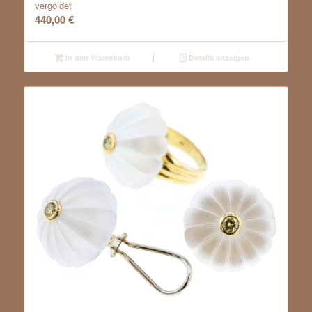
vergoldet
440,00
€
In den Warenkorb
Details anzeigen