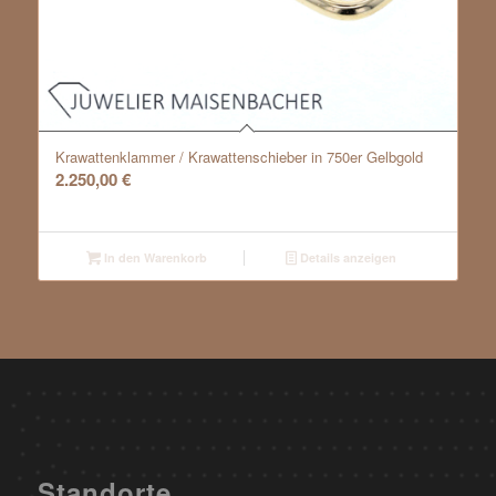
Krawattenklammer / Krawattenschieber in 750er Gelbgold
2.250,00
€
In den Warenkorb
Details anzeigen
Standorte