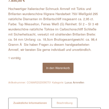
7.850,00
€
Hochwertiger Italienischer Schmuck Armreif mit Türkis und
Brillanten wunderschöne filigrane Handarbeit 750/-Weißgold 295
natürliche Diamanten im Brillantschliff insgesamt ca. 2,95 ct.
Farbe: Top Wesselton, Feines Weiß (G) Reinheit: SI 2 – SI 3 48
wunderschöne natürliche Türkise im Carbochonschliff Schließe
mit Sicherheitsacht, versetzt mit strahlenden Brillanten Breite:
ca. 54 mm Umfang: ca. 18,5cm Bruttogesamtgewicht: ca. 98,4
Gramm Â Sie haben Fragen zu diesem handgearbeiteten
Armreif, wir beraten Sie gerne individuell und unverbindlich.
1 vorrätig
In den Warenkorb
Artikelnummer:
COMAR2020090701
Kategorie:
Luxus Armreifen
Zusätzliche Informationen
Beschreibung