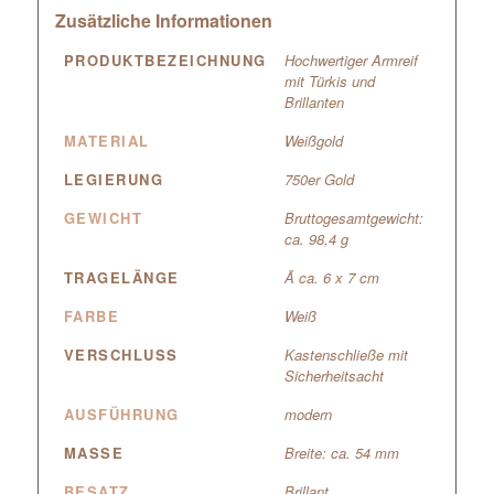
Zusätzliche Informationen
PRODUKTBEZEICHNUNG
Hochwertiger Armreif
mit Türkis und
Brillanten
MATERIAL
Weißgold
LEGIERUNG
750er Gold
GEWICHT
Bruttogesamtgewicht:
ca. 98,4 g
TRAGELÄNGE
Ã ca. 6 x 7 cm
FARBE
Weiß
VERSCHLUSS
Kastenschließe mit
Sicherheitsacht
AUSFÜHRUNG
modern
MASSE
Breite: ca. 54 mm
BESATZ
Brillant