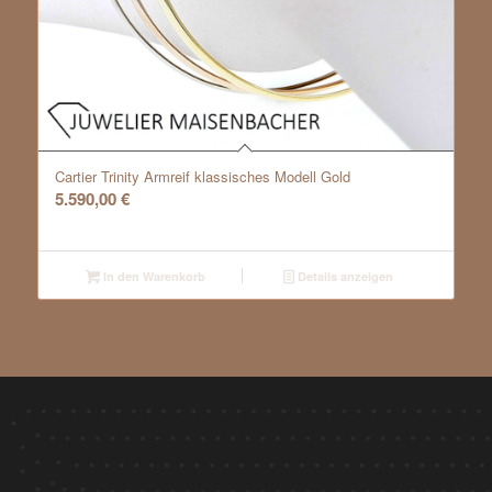
Cartier Trinity Armreif klassisches Modell Gold
5.590,00
€
In den Warenkorb
Details anzeigen