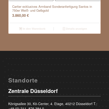
Cartier exklusives Armband Sonderanfertigung Santos in
750er Weiß- und Gelbgold
3.860,00
€
In den Warenkorb
Details anzeigen
Standorte
Zentrale Düsseldorf
Königsallee 30, Kö-Center, 4. Etage, 40212 Düsseldorf T.:
+49 (0) 211- 876 384 0