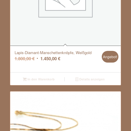
Lapis-Diamant-Manschettenknöpfe, Weißgold
Angebot!
Ursprünglicher
Aktueller
1.800,00
€
1.450,00
€
Preis
Preis
war:
ist:
1.800,00 €
1.450,00 €.
In den Warenkorb
Details anzeigen