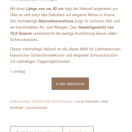
Mit einer
Länge von ca. 42 cm
liegt der Halsreif angenehm am
Hals an und setzt das Dekolleté auf elegante Weise in Szene.
Der hochwertige
Bajonettverschluss
sorgt für sicheren Halt und
ein komfortables An- und Ablegen. Das
Gesamtgewicht von
15,6 Gramm
unterstreicht die wertige Ausführung dieses edlen
Schmuckstücks.
Dieser mehrreihige Halsreif ist die ideale Wahl für Liebhaberinnen
klassischer Goldschmiedekunst und eleganter Schmuckstücke
mit vielseitigen Tragemöglichkeiten.
1 vorrätig
In den Warenkorb
Artikelnummer:
KE20231020-305
Kategorien:
Luxus Halsketten ohne
Anhänger
,
Luxusschmuck