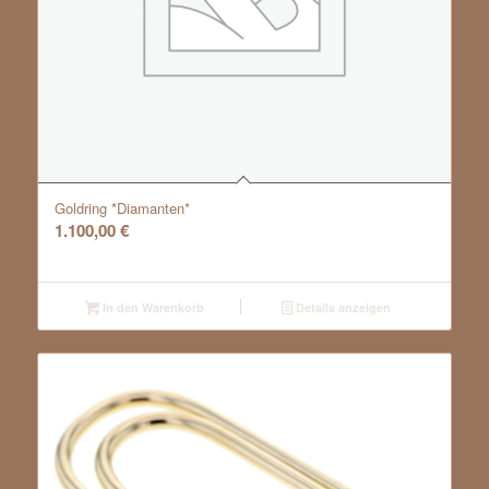
Goldring *Diamanten*
1.100,00
€
In den Warenkorb
Details anzeigen