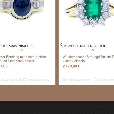
nter Bandring mit einem großen
Wunderschöner Smaragd Brillant R
r und Diamanten besetzt
750er Gelbgold
0,00
€
2.170,00
€
den Warenkorb
Details anzeigen
In den Warenkorb
Details anz