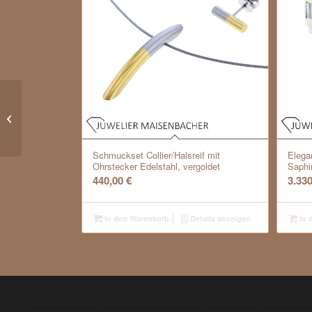
Brillant Halbmemorie
Ring Gold
Schmuckset Collier/Halsreif mit
Elega
Ohrstecker Edelstahl, vergoldet
Saphi
440,00
€
3.33
In den Warenkorb
Details anzeigen
In 