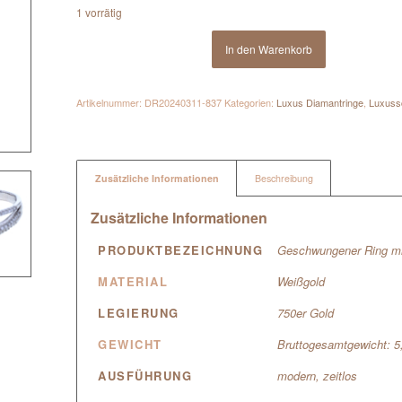
1 vorrätig
In den Warenkorb
Artikelnummer:
DR20240311-837
Kategorien:
Luxus Diamantringe
,
Luxus
Zusätzliche Informationen
Beschreibung
Zusätzliche Informationen
PRODUKTBEZEICHNUNG
Geschwungener Ring mit
MATERIAL
Weißgold
LEGIERUNG
750er Gold
GEWICHT
Bruttogesamtgewicht: 
AUSFÜHRUNG
modern, zeitlos