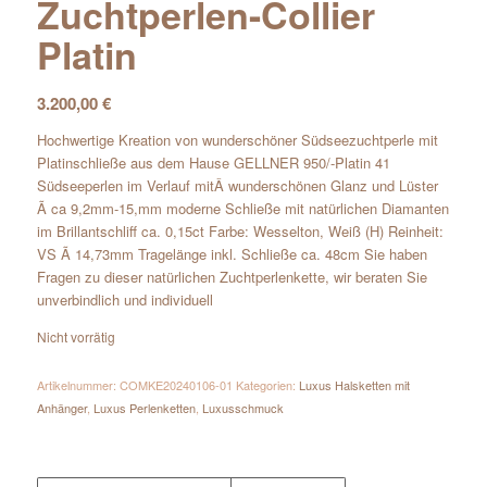
Zuchtperlen-Collier
Platin
3.200,00
€
Hochwertige Kreation von wunderschöner Südseezuchtperle mit
Platinschließe aus dem Hause GELLNER 950/-Platin 41
Südseeperlen im Verlauf mitÂ wunderschönen Glanz und Lüster
Ã ca 9,2mm-15,mm moderne Schließe mit natürlichen Diamanten
im Brillantschliff ca. 0,15ct Farbe: Wesselton, Weiß (H) Reinheit:
VS Ã 14,73mm Tragelänge inkl. Schließe ca. 48cm Sie haben
Fragen zu dieser natürlichen Zuchtperlenkette, wir beraten Sie
unverbindlich und individuell
Nicht vorrätig
Artikelnummer:
COMKE20240106-01
Kategorien:
Luxus Halsketten mit
Anhänger
,
Luxus Perlenketten
,
Luxusschmuck