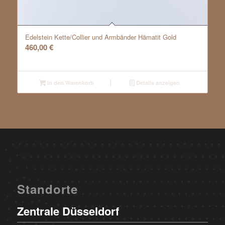
Edelstein Kette/Collier und Armbänder Hämatit Gold
460,00
€
In den Warenkorb
Details anzeigen
Standorte
Zentrale Düsseldorf