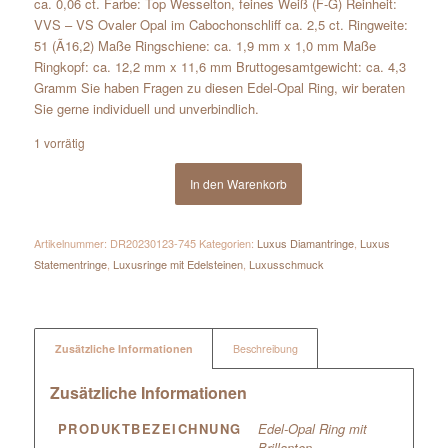
ca. 0,06 ct. Farbe: Top Wesselton, feines Weiß (F-G) Reinheit:
VVS – VS Ovaler Opal im Cabochonschliff ca. 2,5 ct. Ringweite:
51 (Ã16,2) Maße Ringschiene: ca. 1,9 mm x 1,0 mm Maße
Ringkopf: ca. 12,2 mm x 11,6 mm Bruttogesamtgewicht: ca. 4,3
Gramm Sie haben Fragen zu diesen Edel-Opal Ring, wir beraten
Sie gerne individuell und unverbindlich.
1 vorrätig
In den Warenkorb
Artikelnummer:
DR20230123-745
Kategorien:
Luxus Diamantringe
,
Luxus
Statementringe
,
Luxusringe mit Edelsteinen
,
Luxusschmuck
Zusätzliche Informationen
Beschreibung
Zusätzliche Informationen
PRODUKTBEZEICHNUNG
Edel-Opal Ring mit
Brillanten