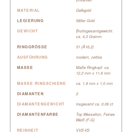
MATERIAL
Gelbgold
LEGIERUNG
585er Gold
GEWICHT
Bruttogesamtgewicht:
ca. 4,3 Gramm
RINGGRÖSSE
51 (Ã16,2)
AUSFÜHRUNG
modern, zeitlos
MASSE
Maße Ringkopf: ca.
12,2 mm x 11,6 mm
MASSE RINGSCHIENE
ca. 1,9 mm x 1,0 mm
DIAMANTEN
2
DIAMANTENGEWICHT
insgesamt ca. 0,06 ct
DIAMANTENFARBE
Top Wesselton, Feines
Weiß (F-G)
REINHEIT
VVS-VS