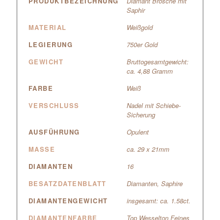
PRODUKTBEZEICHNUNG
Diamant Brosche mit
Saphir
MATERIAL
Weißgold
LEGIERUNG
750er Gold
GEWICHT
Bruttogesamtgewicht:
ca. 4,88 Gramm
FARBE
Weiß
VERSCHLUSS
Nadel mit Schiebe-
Sicherung
AUSFÜHRUNG
Opulent
MASSE
ca. 29 x 21mm
DIAMANTEN
16
BESATZDATENBLATT
Diamanten, Saphire
DIAMANTENGEWICHT
insgesamt: ca. 1.58ct.
DIAMANTENFARBE
Top Wesselton,Feines