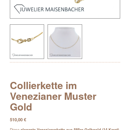
Collierkette im
Venezianer Muster
Gold
510,00
€
Diese
elegante Venezianerkette aus 585er Gelbgold (14 Karat)