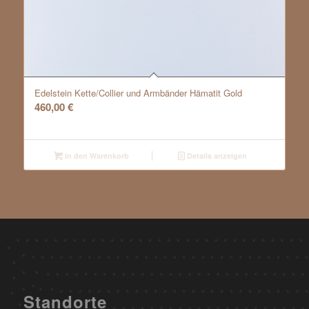
Edelstein Kette/Collier und Armbänder Hämatit Gold
460,00
€
In den Warenkorb
Details anzeigen
Standorte