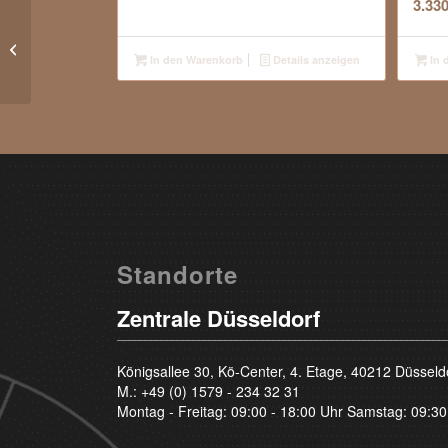
3.33
Wunderschöner zarter
Halo Engagement
In den Warenkorb
Details anzeigen
In 
Brillantring Weißgold
Standorte
Zentrale Düsseldorf
Königsallee 30, Kö-Center, 4. Etage, 40212 Düsseld
M.:
+49 (0) 1579 - 234 32 31
Montag - Freitag: 09:00 - 18:00 Uhr Samstag: 09:30